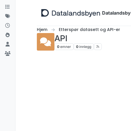
Hopp til innhold
Datalandsb
Hjem
Etterspør datasett og API-er
API
0
emner
0
innlegg