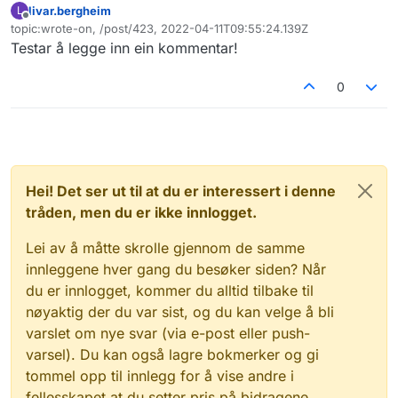
livar.bergheim
L
Frakoblet
topic:wrote-on, /post/423, 2022-04-11T09:55:24.139Z
Sist endret av
Testar å legge inn ein kommentar!
0
Hei! Det ser ut til at du er interessert i denne
tråden, men du er ikke innlogget.
Lei av å måtte skrolle gjennom de samme
innleggene hver gang du besøker siden? Når
du er innlogget, kommer du alltid tilbake til
nøyaktig der du var sist, og du kan velge å bli
varslet om nye svar (via e-post eller push-
varsel). Du kan også lagre bokmerker og gi
tommel opp til innlegg for å vise andre i
fellesskapet at du setter pris på bidragene