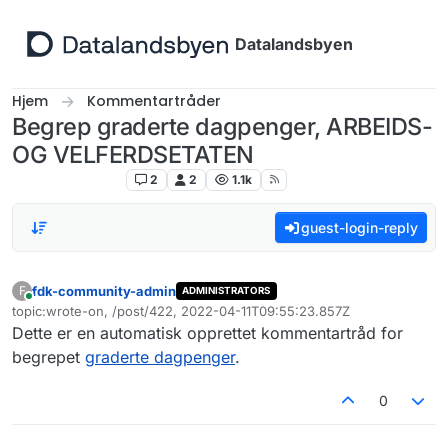
Hopp til innhold
Datalandsbyen
Hjem
Kommentartråder
Begrep graderte dagpenger, ARBEIDS-
OG VELFERDSETATEN
Kommentartråder
2
2
1.1k
guest-login-reply
fdk-community-admin
F
ADMINISTRATORS
Tilkoblet
topic:wrote-on, /post/422, 2022-04-11T09:55:23.857Z
Sist endret av
Dette er en automatisk opprettet kommentartråd for
begrepet
graderte dagpenger
.
0