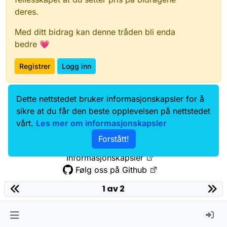
deres.
Med ditt bidrag kan denne tråden bli enda
bedre 💗
Registrer
Logg inn
Dette nettstedet bruker informasjonskapsler for å
Data.norge.no
Kontakt oss
sikre at du får den beste opplevelsen på nettstedet
Samtykke og brukervilkår
vårt.
Les mer om informasjonskapsler
Tilgjengelighetserklæring
Forstått!
Personvernerklæring
Informasjonskapsler
Følg oss på Github
1 av 2