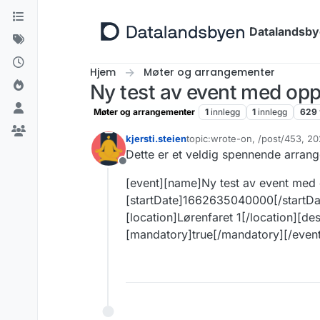
Hopp til innhold
Datalandsb
Hjem
Møter og arrangementer
Ny test av event med op
Møter og arrangementer
1
innlegg
1
innlegg
629
kjersti.steien
topic:wrote-on, /post/453, 2
Sist endret av
Dette er et veldig spennende arrang
Frakoblet
[event][name]Ny test av event med 
[startDate]1662635040000[/startD
[location]Lørenfaret 1[/location][de
[mandatory]true[/mandatory][/event