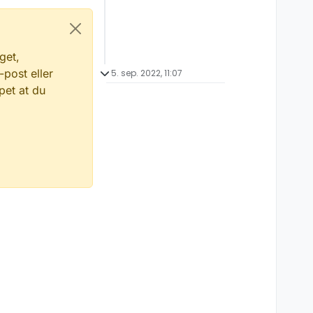
get,
-post eller
5. sep. 2022, 11:07
pet at du