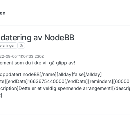
yen
pdatering av NodeBB
visninger
022-09-05T11:07:33.230Z
ement som du ikke vil gå glipp av!
oppdatert nodeBB[/name][allday]false[/allday]
ate][endDate]1663675440000[/endDate][reminders][600000
scription]Dette er et veldig spennende arrangement![/descri
]