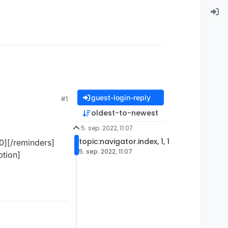
guest-login-reply
#1
oldest-to-newest
5. sep. 2022, 11:07
topic:navigator.index, 1, 1
][/reminders]
5. sep. 2022, 11:07
ption]