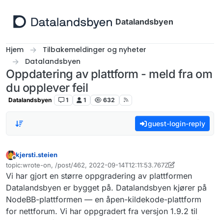
Hopp til innhold
Datalandsbyen
Hjem
Tilbakemeldinger og nyheter
Datalandsbyen
Oppdatering av plattform - meld fra om
du opplever feil
Datalandsbyen
1
1
632
guest-login-reply
kjersti.steien
Frakoblet
topic:wrote-on, /post/462, 2022-09-14T12:11:53.767Z
Sist endret av kjersti.steien
Vi har gjort en større oppgradering av plattformen
Datalandsbyen er bygget på. Datalandsbyen kjører på
NodeBB-plattformen — en åpen-kildekode-plattform
for nettforum. Vi har oppgradert fra versjon 1.9.2 til