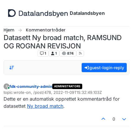
Hopp til innhold
Datalandsbyen
Hjem
Kommentartråder
Datasett Ny broad match, RAMSUND
OG ROGNAN REVISJON
Kommentartråder
1
1
874
guest-login-reply
fdk-community-admin
F
ADMINISTRATORS
Tilkoblet
topic:wrote-on, /post/478, 2022-11-09T15:32:49.103Z
Sist endret av
Dette er en automatisk opprettet kommentartråd for
datasettet
Ny broad match
.
0