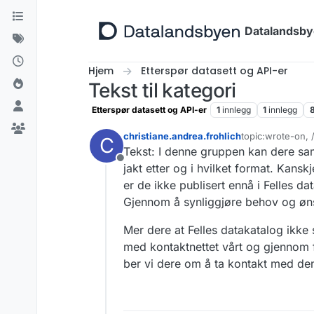
Hopp til innhold
Datalandsb
Hjem
Etterspør datasett og API-er
Tekst til kategori
Etterspør datasett og API-er
1
innlegg
1
innlegg
christiane.andrea.frohlich
topic:wrote-on,
C
Sist endret av
Tekst: I denne gruppen kan dere sa
Frakoblet
jakt etter og i hvilket format. Kansk
er de ikke publisert ennå i Felles da
Gjennom å synliggjøre behov og øns
Mer dere at Felles datakatalog ikke s
med kontaktnettet vårt og gjennom f
ber vi dere om å ta kontakt med de