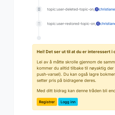
topic:user-deleted-topic-on,
christian
C
topic:user-restored-topic-on,
christian
C
Hei! Det ser ut til at du er interessert
Lei av å måtte skrolle gjennom de samm
kommer du alltid tilbake til nøyaktig der
push-varsel). Du kan også lagre bokmerke
setter pris på bidragene deres.
Med ditt bidrag kan denne tråden bli en
Registrer
Logg inn