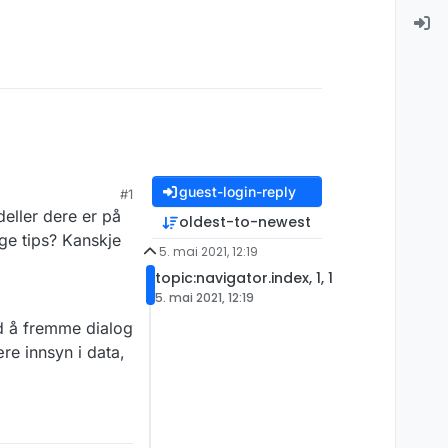
guest-login-reply
#1
eller dere er på
oldest-to-newest
ige tips? Kanskje
5. mai 2021, 12:19
topic:navigator.index, 1, 1
5. mai 2021, 12:19
med å fremme dialog
re innsyn i data,