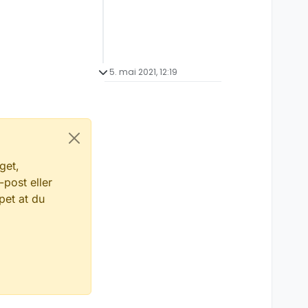
5. mai 2021, 12:19
get,
-post eller
pet at du