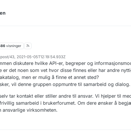
yen
886
visninger
 /post/43, 2021-05-05T12:19:54.933Z
mmen diskutere hvilke API-er, begreper og informasjonsmod
je er det noen som vet hvor disse finnes eller har andre nytt
takatalog, men er mulig å finne et annet sted?
ker, vil denne gruppen oppmuntre til samarbeid og dialog.
elv tar kontakt eller stiller andre til ansvar. Vi hjelper til 
rivillig samarbeid i brukerforumet. Om dere ønsker å begjæ
n ansvarlige virksomheten.