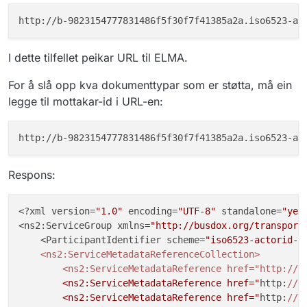
}
,
{
"scheme"
:
"busdox-docid-qns"
,
"value"
:
"urn:fdc:digdir.no:2020
I dette tilfellet peikar URL til ELMA.
}
,
{
For å slå opp kva dokumenttypar som er støtta, må ein
"scheme"
:
"busdox-docid-qns"
,
legge til mottakar-id i URL-en:
"value"
:
"urn:no:difi:einnsyn:xs
}
,
{
"scheme"
:
"busdox-docid-qns"
,
"value"
:
"urn:no:difi:eformidlin
}
,
Respons:
{
"scheme"
:
"busdox-docid-qns"
,
<?xml version=
"1.0"
 encoding=
"UTF-8"
 standalone=
"yes
"value"
:
"urn:fdc:digdir.no:2020
<ns2:ServiceGroup xmlns=
"http://busdox.org/transport
}
,
    <ParticipantIdentifier scheme=
"iso6523-actorid-u
{
    <ns2:ServiceMetadataReferenceCollection>

"scheme"
:
"busdox-docid-qns"
,
        <ns2:ServiceMetadataReference href="http:/
/b
"value"
:
"urn:no:difi:einnsyn:xs
        <ns2:ServiceMetadataReference href="
http:
//
b
}
,
        <ns2:ServiceMetadataReference href="
http:
//
b
{