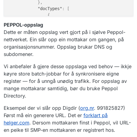
}
,
"docTypes"
:
[
{
"scheme"
:
"busdox-docid-qns"
,
PEPPOL-oppslag
"value"
:
"urn:no:difi:eformidlin
Dette er måten oppslag vert gjort på i sjølve Peppol-
}
,
nettverket. Ein slår opp ein mottakar om gangen, på
{
organisasjonsnummer. Oppslag brukar DNS og
"scheme"
:
"busdox-docid-qns"
,
subdomener.
"value"
:
"urn:fdc:digdir.no:2020
}
,
Vi anbefaler å gjere desse oppslaga ved behov — ikkje
{
"scheme"
:
"busdox-docid-qns"
,
køyre store batch-jobbar for å synkronisere eigne
"value"
:
"urn:fdc:digdir.no:2020
register — for å unngå unødig trafikk. For oppslag av
}
,
mange mottakarar samtidig, bør du bruke Peppol
{
Directory.
"scheme"
:
"busdox-docid-qns"
,
"value"
:
"urn:no:difi:arkivmeldi
Eksempel der vi slår opp Digdir (
org.nr
. 991825827)
}
,
Først må ein generere URL. Det er
forklart på
{
helger.com
. Dersom mottakaren finst i Peppol, vil URL-
"scheme"
:
"busdox-docid-qns"
,
en peike til SMP-en mottakaren er registrert hos.
"value"
:
"urn:fdc:digdir.no:2020