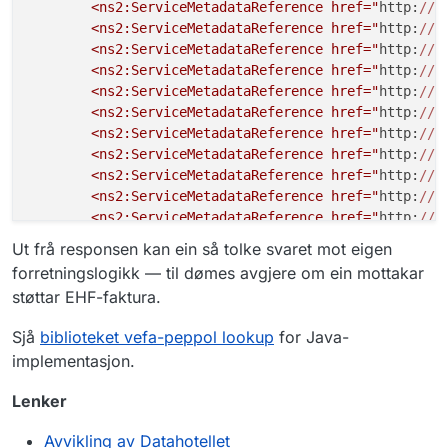
        <ns2:ServiceMetadataReference href="
http:
//
b
"scheme"
:
"busdox-docid-qns"
,
        <ns2:ServiceMetadataReference href="
http:
//
b
"value"
:
"urn:fdc:digdir.no:2020
        <ns2:ServiceMetadataReference href="
http:
//
b
}
,
        <ns2:ServiceMetadataReference href="
http:
//
b
{
        <ns2:ServiceMetadataReference href="
http:
//
b
"scheme"
:
"busdox-docid-qns"
,
        <ns2:ServiceMetadataReference href="
http:
//
b
"value"
:
"urn:no:difi:einnsyn:xs
        <ns2:ServiceMetadataReference href="
http:
//
b
}
,
        <ns2:ServiceMetadataReference href="
http:
//
b
{
        <ns2:ServiceMetadataReference href="
http:
//
b
"scheme"
:
"busdox-docid-qns"
,
        <ns2:ServiceMetadataReference href="
http:
//
b
"value"
:
"urn:fdc:digdir.no:2020
        <ns2:ServiceMetadataReference href="
http:
//
b
}
,
        <ns2:ServiceMetadataReference href="
http:
//
b
{
Ut frå responsen kan ein så tolke svaret mot eigen
        <ns2:ServiceMetadataReference href="
http:
//
b
"scheme"
:
"busdox-docid-qns"
,
forretningslogikk — til dømes avgjere om ein mottakar
        <ns2:ServiceMetadataReference href="
http:
//
b
"value"
:
"urn:fdc:digdir.no:2020
støttar EHF-faktura.
        <ns2:ServiceMetadataReference href="
http:
//
b
}
,
    </ns2:ServiceMetadataReferenceCollection>

{
Sjå
biblioteket vefa-peppol lookup
for Java-
"scheme"
:
"busdox-docid-qns"
,
implementasjon.
"value"
:
"urn:oasis:names:specif
}
,
Lenker
{
"scheme"
:
"busdox-docid-qns"
,
Avvikling av Datahotellet