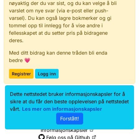
]
,
nøyaktig der du var sist, og du kan velge å bli
"regDate"
:
"2019-03-29"
varslet om nye svar (via e-post eller push-
}
varsel). Du kan også lagre bokmerker og gi
]
tommel opp til innlegg for å vise andre i
}
fellesskapet at du setter pris på bidragene
]
}
deres.
Med ditt bidrag kan denne tråden bli enda
bedre 💗
Registrer
Logg inn
Dette nettstedet bruker informasjonskapsler for å
Data.norge.no
Kontakt oss
sikre at du får den beste opplevelsen på nettstedet
Samtykke og brukervilkår
vårt.
Les mer om informasjonskapsler
Tilgjengelighetserklæring
Forstått!
Personvernerklæring
Informasjonskapsler
Følg oss på Github