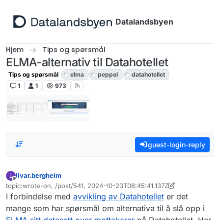
Hopp til innhold
Datalandsbyen
Hjem
Tips og spørsmål
ELMA-alternativ til Datahotellet
Tips og spørsmål
elma
peppol
datahotellet
1
1
973
guest-login-reply
livar.bergheim
L
Frakoblet
topic:wrote-on, /post/541, 2024-10-23T08:45:41.137Z
Sist endret av livar.bergheim
I forbindelse med
avvikling av Datahotellet
er det
mange som har spørsmål om alternativa til å slå opp i
ELMA sitt datasett over mottakarar
på Datahotellet. Her