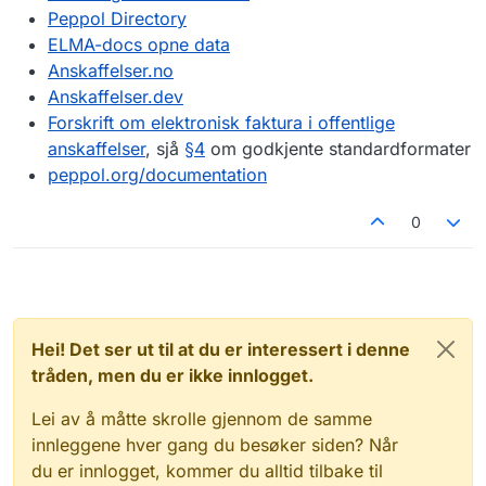
"value"
:
"urn:no:difi:arkivmeldi
Peppol Directory
}
,
ELMA-docs opne data
{
Anskaffelser.no
"scheme"
:
"busdox-docid-qns"
,
Anskaffelser.dev
"value"
:
"urn:oasis:names:specif
Forskrift om elektronisk faktura i offentlige
}
,
{
anskaffelser
, sjå
§4
om godkjente standardformater
"scheme"
:
"busdox-docid-qns"
,
peppol.org/documentation
"value"
:
"urn:fdc:digdir.no:2020
}
0
]
,
"entities"
:
[
{
"name"
:
[
{
Hei! Det ser ut til at du er interessert i denne
"name"
:
"DIGITALISERINGS
}
tråden, men du er ikke innlogget.
]
,
Lei av å måtte skrolle gjennom de samme
"countryCode"
:
"NO"
,
"websites"
:
[
innleggene hver gang du besøker siden? Når
"www.digdir.no"
du er innlogget, kommer du alltid tilbake til