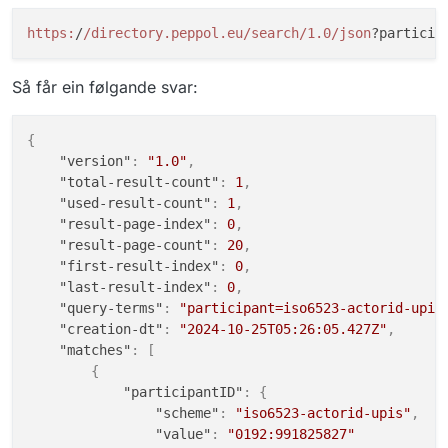
https:
/
/directory.peppol.eu/search
/1.0/json
?particip
Så får ein følgande svar:
{
"version"
:
"1.0"
,
"total-result-count"
:
1
,
"used-result-count"
:
1
,
"result-page-index"
:
0
,
"result-page-count"
:
20
,
"first-result-index"
:
0
,
"last-result-index"
:
0
,
"query-terms"
:
"participant=iso6523-actorid-upis
"creation-dt"
:
"2024-10-25T05:26:05.427Z"
,
"matches"
:
[
{
"participantID"
:
{
"scheme"
:
"iso6523-actorid-upis"
,
"value"
:
"0192:991825827"