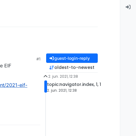
guest-login-reply
#1
e EIF
oldest-to-newest
2. jun. 2021, 12:38
topic:navigator.index, 1, 1
nt/2021-eif-
2. jun. 2021, 12:38