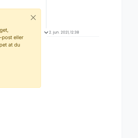
get,
2. jun. 2021, 12:38
-post eller
pet at du