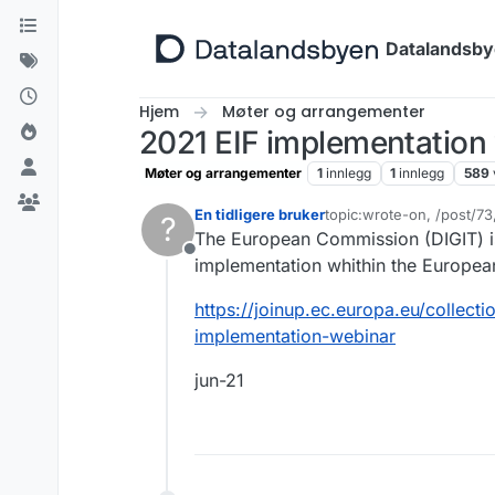
Hopp til innhold
Datalandsb
Hjem
Møter og arrangementer
2021 EIF implementation 
Møter og arrangementer
1
innlegg
1
innlegg
589
En tidligere bruker
topic:wrote-on, /post/7
?
Sist endret av
The European Commission (DIGIT) is 
Frakoblet
implementation whithin the European
https://joinup.ec.europa.eu/collect
implementation-webinar
jun-21