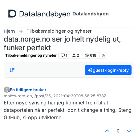
Hopp til innhold
Datalandsbyen
Hjem
Tilbakemeldinger og nyheter
data.norge.no ser jo helt nydelig ut,
funker perfekt
Tilbakemeldinger og nyheter
1
2
618
guest-login-reply
En tidligere bruker
?
Frakoblet
topic:wrote-on, /post/25, 2021-04-29T08:56:25.878Z
Sist endret av
Etter nøye synsing har jeg kommet frem til at
dataportalen nå er perfekt, don't change a thing. Steng
GitHub, si opp utviklerne.
0