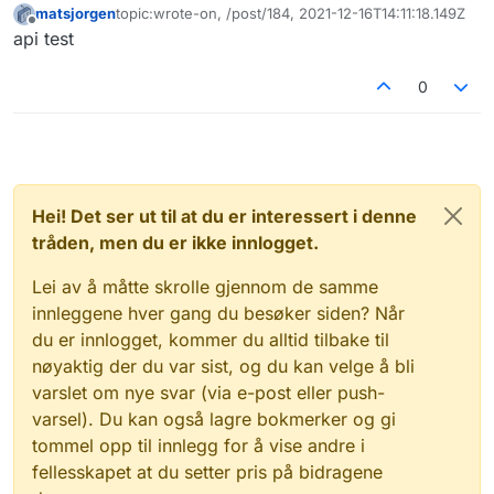
matsjorgen
topic:wrote-on, /post/184, 2021-12-16T14:11:18.149Z
Sist endret av
Frakoblet
api test
0
Hei! Det ser ut til at du er interessert i denne
tråden, men du er ikke innlogget.
Lei av å måtte skrolle gjennom de samme
innleggene hver gang du besøker siden? Når
du er innlogget, kommer du alltid tilbake til
nøyaktig der du var sist, og du kan velge å bli
varslet om nye svar (via e-post eller push-
varsel). Du kan også lagre bokmerker og gi
tommel opp til innlegg for å vise andre i
fellesskapet at du setter pris på bidragene