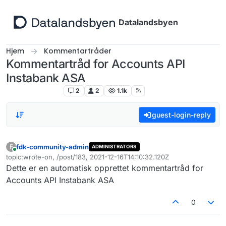
Hopp til innhold
Datalandsbyen
Hjem
Kommentartråder
Kommentartråd for Accounts API
Instabank ASA
Kommentartråder
2
2
1.1k
guest-login-reply
fdk-community-admin
F
ADMINISTRATORS
Tilkoblet
topic:wrote-on, /post/183, 2021-12-16T14:10:32.120Z
Sist endret av
Dette er en automatisk opprettet kommentartråd for
Accounts API Instabank ASA
0