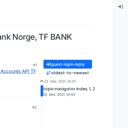
Bank Norge, TF BANK
guest-login-reply
#1
 Accounts API TF
oldest-to-newest
23. des. 2021, 14:03
topic:navigator.index, 1, 2
23. des. 2021, 14:03
#2