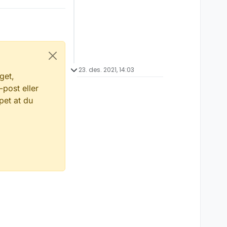
23. des. 2021, 14:03
get,
-post eller
pet at du