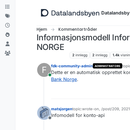
Hopp til innhold
Datalandsb
Hjem
Kommentartråder
Informasjonsmodell Info
NORGE
Kommentartråder
2
innlegg
2
innlegg
1.4k
visni
fdk-community-admin
topi
ADMINISTRATORS
F
Sist
Dette er en automatisk opprettet k
Tilkoblet
Bank Norge
.
matsjorgen
topic:wrote-on, /post/209, 202
Sist endret av
Infomodell for konto-api
Frakoblet