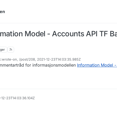
yen
rmation Model - Accounts API TF 
nger
c:wrote-on, /post/208, 2021-12-23T14:03:35.985Z
 endret av
ommentartråd for informasjonsmodellen
Information Model -
1-12-23T14:03:36.104Z