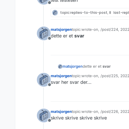
test testesen
Frakoblet
topic:replies-to-this-post, 8
last-rep
matsjorgen
topic:wrote-on, /post/224, 202
Sist endret av
dette er et
svar
Frakoblet
matsjorgen
dette er et
svar
matsjorgen
topic:wrote-on, /post/225, 202
Sist endret av matsjorgen
3. okt
svar her svar der...
Frakoblet
matsjorgen
topic:wrote-on, /post/226, 202
Sist endret av matsjorgen
3. okt
skrive skrive skrive skrive
Frakoblet