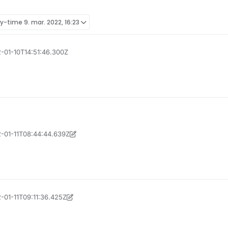
ly-time
9. mar. 2022, 16:23
2-01-10T14:51:46.300Z
2-01-11T08:44:44.639Z
. 2022, 16:03
2-01-11T09:11:36.425Z
. 2022, 16:23