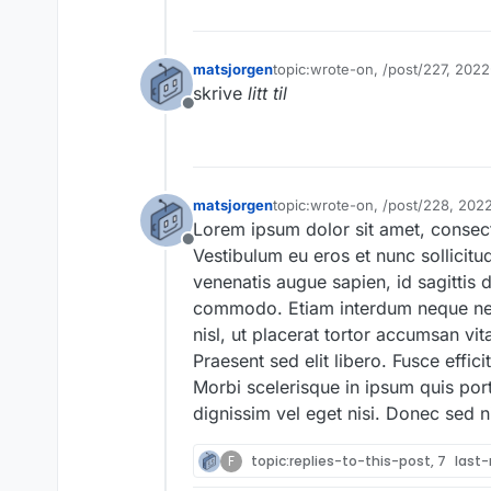
matsjorgen
topic:wrote-on, /post/227, 2022
Sist endret av
skrive
litt til
Frakoblet
matsjorgen
topic:wrote-on, /post/228, 202
Sist endret av matsjorgen
Lorem ipsum dolor sit amet, consectet
Frakoblet
Vestibulum eu eros et nunc sollicitud
venenatis augue sapien, id sagittis d
commodo. Etiam interdum neque nec 
nisl, ut placerat tortor accumsan vit
Praesent sed elit libero. Fusce effic
Morbi scelerisque in ipsum quis por
dignissim vel eget nisi. Donec sed n
F
topic:replies-to-this-post, 7
last