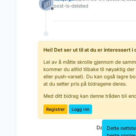
Sist endret av matsjorgen
post-is-deleted
Frakoblet
Hei! Det ser ut til at du er interessert
Lei av å måtte skrolle gjennom de samm
kommer du alltid tilbake til nøyaktig der
eller push-varsel). Du kan også lagre bo
at du setter pris på bidragene deres.
Med ditt bidrag kan denne tråden bli en
Registrer
Logg inn
Data.norge.no
Dette nettst
Personve
beste opplev