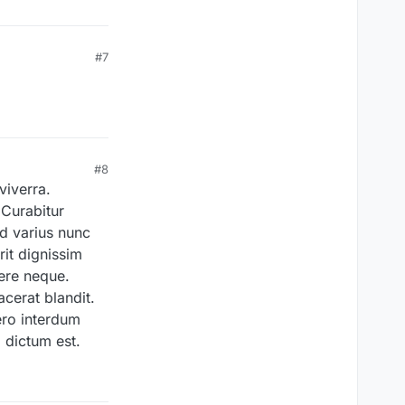
#7
#8
viverra.
 Curabitur
id varius nunc
it dignissim
uere neque.
acerat blandit.
ero interdum
 dictum est.