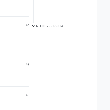
#4
12. sep. 2024, 08:13
#5
#6