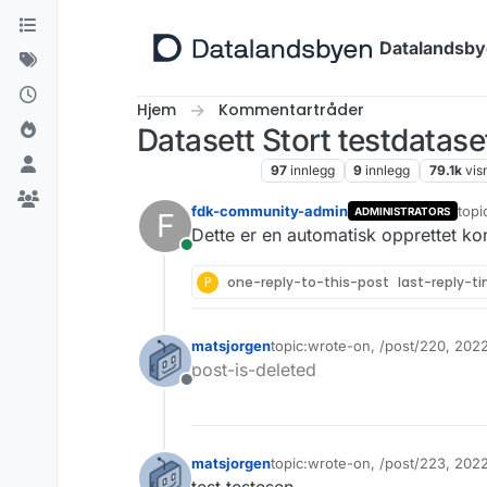
Hopp til innhold
Datalandsb
Hjem
Kommentartråder
Datasett Stort testdat
Kommentartråder
97
innlegg
9
innlegg
79.1k
vis
fdk-community-admin
topi
ADMINISTRATORS
F
Sist
Dette er en automatisk opprettet k
Tilkoblet
P
one-reply-to-this-post
last-reply-t
matsjorgen
topic:wrote-on, /post/220, 202
Sist endret av
post-is-deleted
Frakoblet
matsjorgen
topic:wrote-on, /post/223, 20
Sist endret av