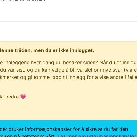
 i denne tråden, men du er ikke innlogget.
e innleggene hver gang du besøker siden? Når du er innlog
 du var sist, og du kan velge å bli varslet om nye svar (via 
kmerker og gi tommel opp til innlegg for å vise andre i fell
da bedre 💗
Kontakt oss
Samtykke og brukervilkår
Tilgjengelig
edet bruker informasjonskapsler for å sikre at du får den
rnerklæring
Informasjonskapsler
Følg oss på G
elsen på nettstedet vårt.
Les mer om informasjonskapsler