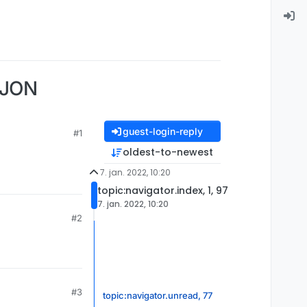
SJON
guest-login-reply
#1
oldest-to-newest
7. jan. 2022, 10:20
topic:navigator.index, 1, 97
7. jan. 2022, 10:20
#2
#3
topic:navigator.unread, 77