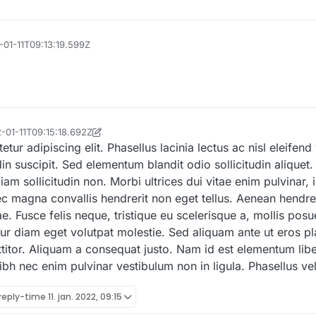
-01-11T09:13:19.599Z
2-01-11T09:15:18.692Z
ur adipiscing elit. Phasellus lacinia lectus ac nisl eleifend 
in suscipit. Sed elementum blandit odio sollicitudin aliquet.
iam sollicitudin non. Morbi ultrices dui vitae enim pulvinar, 
magna convallis hendrerit non eget tellus. Aenean hendrer
ae. Fusce felis neque, tristique eu scelerisque a, mollis pos
itur diam eget volutpat molestie. Sed aliquam ante ut eros pl
ttitor. Aliquam a consequat justo. Nam id est elementum lib
ibh nec enim pulvinar vestibulum non in ligula. Phasellus vel
-reply-time
11. jan. 2022, 09:15