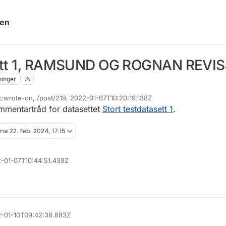
yen
asett 1, RAMSUND OG ROGNAN REVI
ninger
c:wrote-on, /post/219, 2022-01-07T10:20:19.138Z
 endret av
ommentartråd for datasettet
Stort testdatasett 1
.
ime
22. feb. 2024, 17:15
2-01-07T10:44:51.439Z
22-01-10T09:42:38.883Z