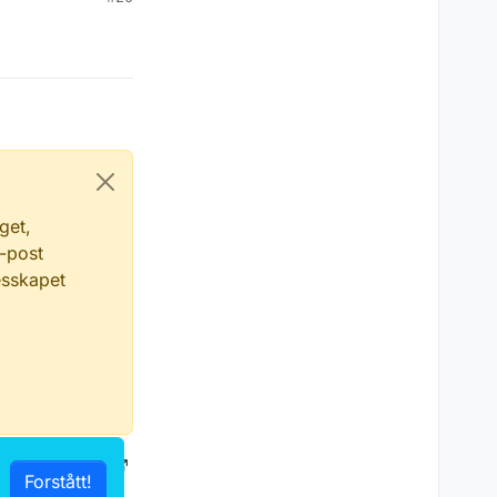
get,
e-post
esskapet
hetserklæring
Forstått!
ithub