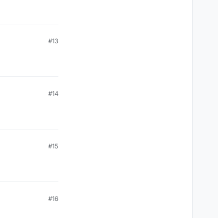
#13
#14
#15
#16