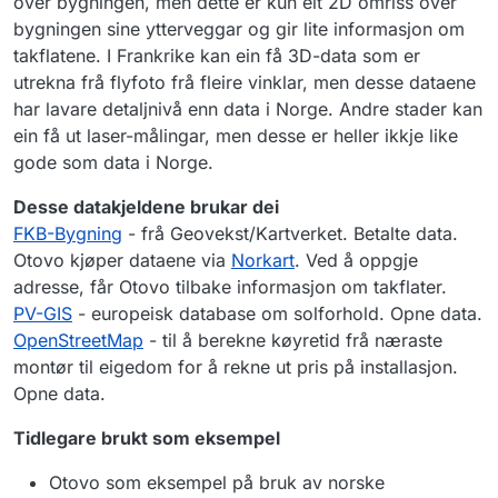
over bygningen, men dette er kun eit 2D omriss over
bygningen sine ytterveggar og gir lite informasjon om
takflatene. I Frankrike kan ein få 3D-data som er
utrekna frå flyfoto frå fleire vinklar, men desse dataene
har lavare detaljnivå enn data i Norge. Andre stader kan
ein få ut laser-målingar, men desse er heller ikkje like
gode som data i Norge.
Desse datakjeldene brukar dei
FKB-Bygning
- frå Geovekst/Kartverket. Betalte data.
Otovo kjøper dataene via
Norkart
. Ved å oppgje
adresse, får Otovo tilbake informasjon om takflater.
PV-GIS
- europeisk database om solforhold. Opne data.
OpenStreetMap
- til å berekne køyretid frå næraste
montør til eigedom for å rekne ut pris på installasjon.
Opne data.
Tidlegare brukt som eksempel
Otovo som eksempel på bruk av norske