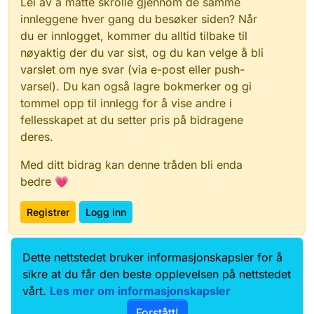
Lei av å måtte skrolle gjennom de samme
innleggene hver gang du besøker siden? Når
du er innlogget, kommer du alltid tilbake til
nøyaktig der du var sist, og du kan velge å bli
varslet om nye svar (via e-post eller push-
varsel). Du kan også lagre bokmerker og gi
tommel opp til innlegg for å vise andre i
fellesskapet at du setter pris på bidragene
deres.
Med ditt bidrag kan denne tråden bli enda
bedre 💗
Registrer
Logg inn
Dette nettstedet bruker informasjonskapsler for å
Data.norge.no
Kontakt oss
sikre at du får den beste opplevelsen på nettstedet
Samtykke og brukervilkår
vårt.
Les mer om informasjonskapsler
Tilgjengelighetserklæring
Forstått!