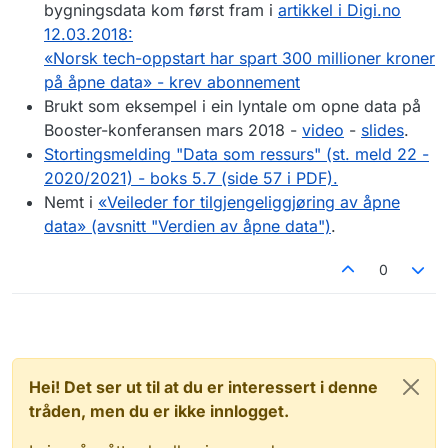
bygningsdata kom først fram i
artikkel i Digi.no
12.03.2018:
«Norsk tech-oppstart har spart 300 millioner kroner
på åpne data» - krev abonnement
Brukt som eksempel i ein lyntale om opne data på
Booster-konferansen mars 2018 -
video
-
slides
.
Stortingsmelding "Data som ressurs" (st. meld 22 -
2020/2021) - boks 5.7 (side 57 i PDF).
Nemt i
«Veileder for tilgjengeliggjøring av åpne
data» (avsnitt "Verdien av åpne data")
.
0
Hei! Det ser ut til at du er interessert i denne
tråden, men du er ikke innlogget.