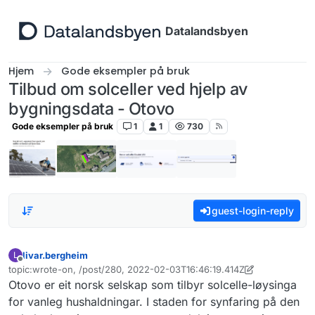
Hopp til innhold
Datalandsbyen
Hjem
Gode eksempler på bruk
Tilbud om solceller ved hjelp av
bygningsdata - Otovo
Gode eksempler på bruk
1
1
730
guest-login-reply
livar.bergheim
L
Frakoblet
topic:wrote-on, /post/280, 2022-02-03T16:46:19.414Z
Sist endret av livar.bergheim
2. aug. 2022, 14:27
Otovo er eit norsk selskap som tilbyr solcelle-løysinga
for vanleg hushaldningar. I staden for synfaring på den